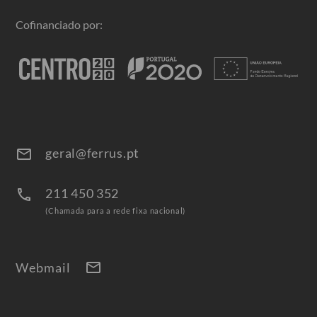
Cofinanciado por:
geral@ferrus.pt
email
211 450 352
call
(Chamada para a rede fixa nacional)
mail
Webmail