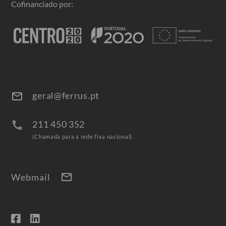
Cofinanciado por:
geral@ferrus.pt
email
211 450 352
call
(Chamada para a rede fixa nacional)
mail
Webmail