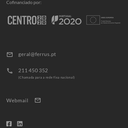
Cofinanciado por:
geral@ferrus.pt
email
211 450 352
call
(Chamada para a rede fixa nacional)
mail
Webmail