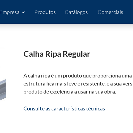
Empresa
Produtos
Catálogos
Comerciais
expand_more
Calha Ripa Regular
A calha ripa é um produto que proporciona uma
estrutura fica mais leve e resistente, e a sua ve
produto de excelência a usar na sua obra.
Consulte as características técnicas