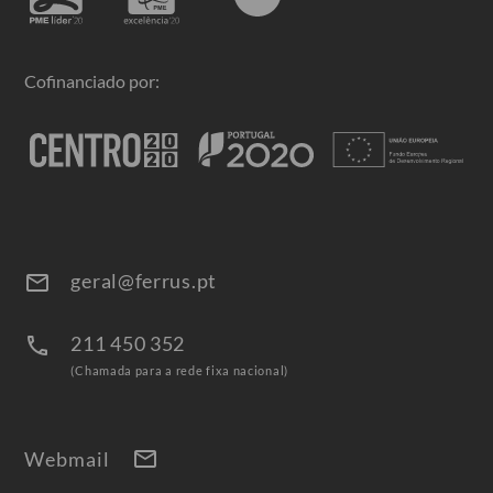
Cofinanciado por:
geral@ferrus.pt
email
211 450 352
call
(Chamada para a rede fixa nacional)
mail
Webmail