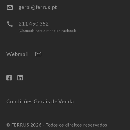
geral@ferrus.pt
email
211 450 352
call
(Chamada para a rede fixa nacional)
mail
Webmail
Condições Gerais de Venda
© FERRUS 2026 - Todos os direitos reservados