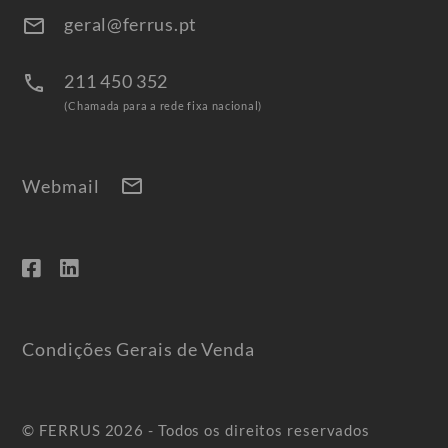
geral@ferrus.pt
email
211 450 352
call
(Chamada para a rede fixa nacional)
mail
Webmail
Condições Gerais de Venda
© FERRUS 2026 - Todos os direitos reservados