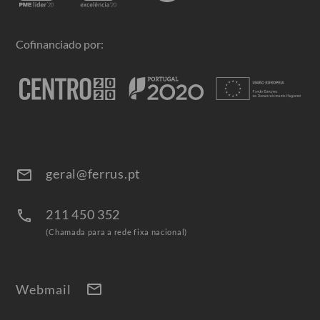
Cofinanciado por:
geral@ferrus.pt
email
211 450 352
call
(Chamada para a rede fixa nacional)
mail
Webmail