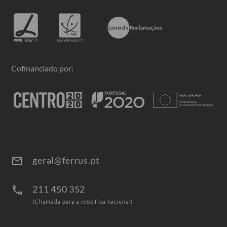
Cofinanciado por:
geral@ferrus.pt
email
211 450 352
call
(Chamada para a rede fixa nacional)