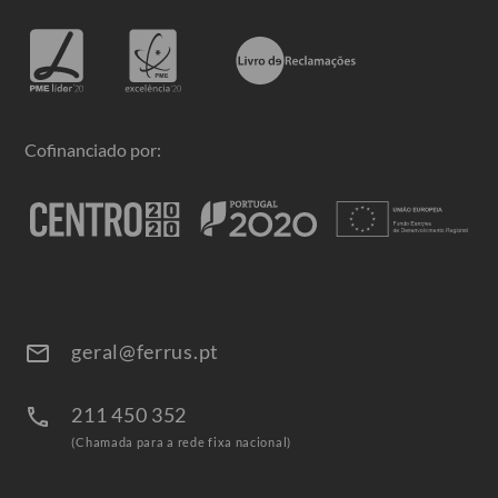
Cofinanciado por:
geral@ferrus.pt
email
211 450 352
call
(Chamada para a rede fixa nacional)