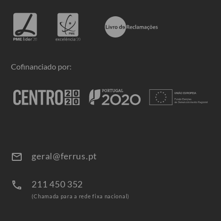
Cofinanciado por:
geral@ferrus.pt
email
211 450 352
call
(Chamada para a rede fixa nacional)