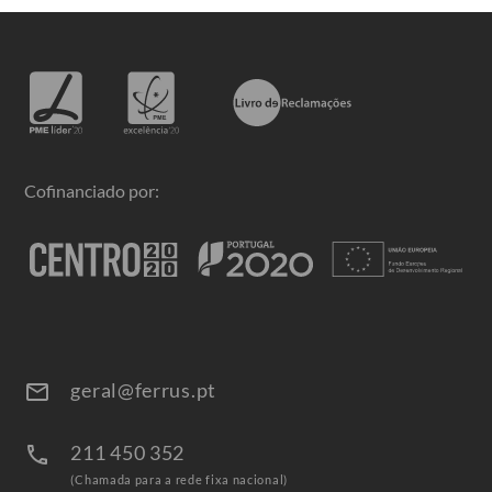
Cofinanciado por:
geral@ferrus.pt
email
211 450 352
call
(Chamada para a rede fixa nacional)