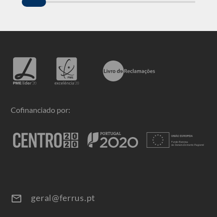
Cofinanciado por:
geral@ferrus.pt
email