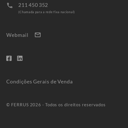
211 450 352
call
(Chamada para a rede fixa nacional)
mail
Webmail
Condições Gerais de Venda
© FERRUS 2026 - Todos os direitos reservados