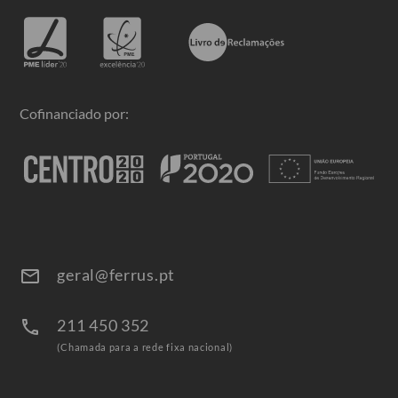
Cofinanciado por:
geral@ferrus.pt
email
211 450 352
call
(Chamada para a rede fixa nacional)