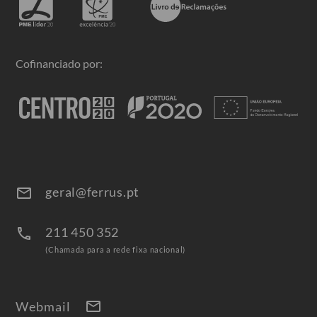
Cofinanciado por:
geral@ferrus.pt
email
211 450 352
call
(Chamada para a rede fixa nacional)
mail
Webmail