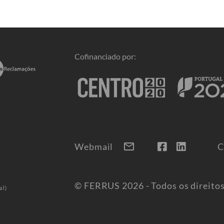
Cofinanciado por:
mail
Webmail
C
© FERRUS 2026 - Todos os direito
al)