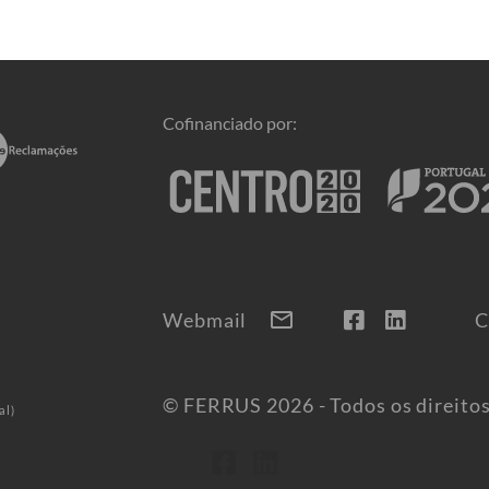
Cofinanciado por:
mail
Webmail
C
© FERRUS 2026 - Todos os direito
al)